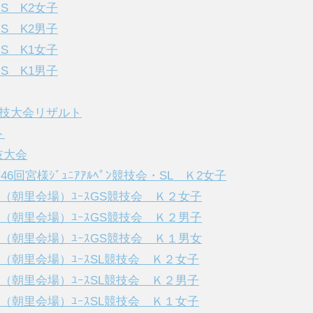
GS K2女子
GS K2男子
GS K1女子
GS K1男子
S競技大会リザルト
ト
技大会
46回宮様ｼﾞｭﾆｱｱﾙﾍﾟﾝ競技会・SL Ｋ2女子
権（朝里会場）ﾕｰｽGS競技会 Ｋ２女子
権（朝里会場）ﾕｰｽGS競技会 Ｋ２男子
権（朝里会場）ﾕｰｽGS競技会 Ｋ１男女
権（朝里会場）ﾕｰｽSL競技会 Ｋ２女子
権（朝里会場）ﾕｰｽSL競技会 Ｋ２男子
権（朝里会場）ﾕｰｽSL競技会 Ｋ１女子